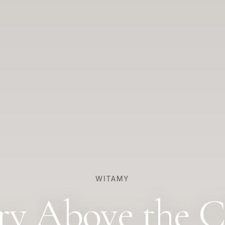
WITAMY
ry Above the C