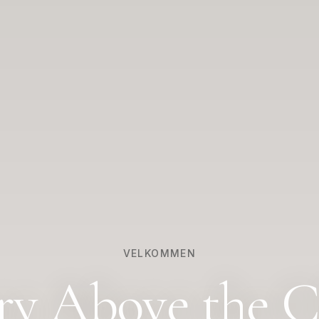
VELKOMMEN
ry Above the C