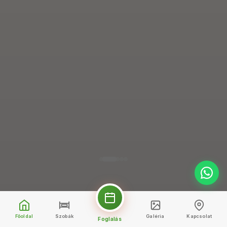
Főoldal
Szobák
Galéria
Kapcsolat
Foglalás