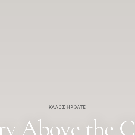
ΚΑΛΏΣ ΉΡΘΑΤΕ
ry Above the C