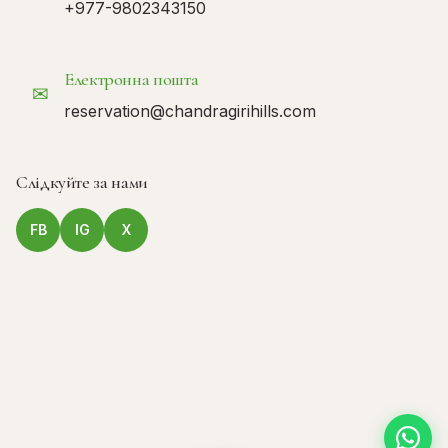
+977-9802343150
Електронна пошта
✉
reservation@chandragirihills.com
Слідкуйте за нами
FB
IG
X