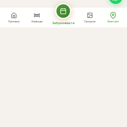
Головна
Номери
Галерея
Контакт
Забронювати
Переглянути більшу карту
Надіслати
повідомлення
Ваше ім'я *