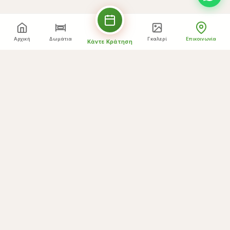
Αρχική
Δωμάτια
Γκαλερί
Επικοινωνία
Κάντε Κράτηση
Δείτε τον Μεγαλύτερο Χάρτη
Στείλτε μήνυμα
Το όνομά σας *