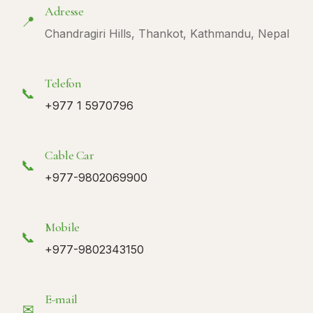
Adresse
📍
Chandragiri Hills, Thankot, Kathmandu, Nepal
Telefon
📞
+977 1 5970796
Cable Car
📞
+977-9802069900
Mobile
📞
+977-9802343150
E-mail
✉