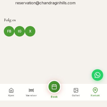
reservation@chandragirihills.com
Følg os
FB
IG
X
Hjem
Værelser
Galleri
Kontakt
Book