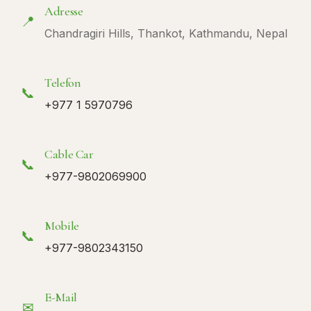
Adresse
📍
Chandragiri Hills, Thankot, Kathmandu, Nepal
Telefon
📞
+977 1 5970796
Cable Car
📞
+977-9802069900
Mobile
📞
+977-9802343150
E-Mail
✉