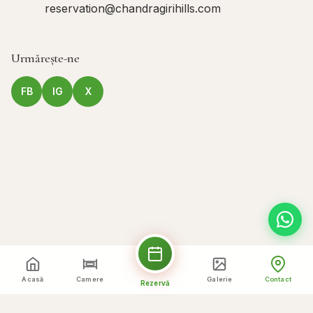
reservation@chandragirihills.com
Urmărește-ne
FB
IG
X
Acasă
Camere
Galerie
Contact
Rezervă