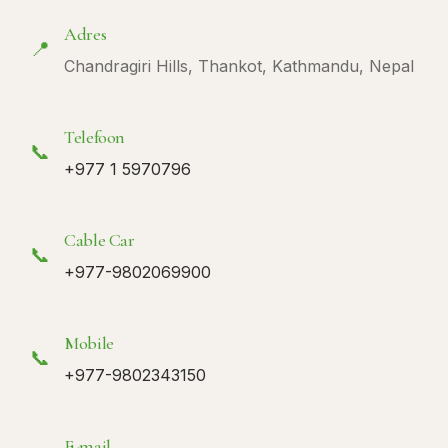
Adres
📍
Chandragiri Hills, Thankot, Kathmandu, Nepal
Telefoon
📞
+977 1 5970796
Cable Car
📞
+977-9802069900
Mobile
📞
+977-9802343150
E-mail