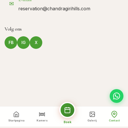
✉
reservation@chandragirihills.com
Volg ons
FB
IG
X
Startpagina
Kamers
Galerij
Contact
Boek