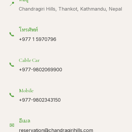
📍
Chandragiri Hills, Thankot, Kathmandu, Nepal
โทรศัพท์
📞
+977 1 5970796
Cable Car
📞
+977-9802069900
Mobile
📞
+977-9802343150
อีเมล
✉
reservation@chandragirihills.com