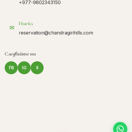
+977-9802343150
Имейл
✉
reservation@chandragirihills.com
Следвайте ни
FB
IG
X