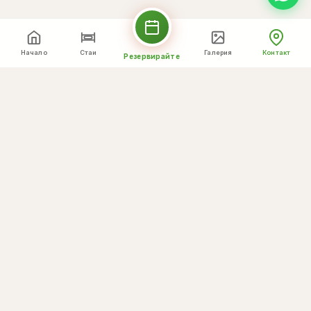
Начало
Стаи
Галерия
Контакт
Резервирайте
Преглед на по-голяма карта
Изпратете съобщение
Вашето име *