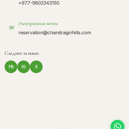
+977-9802343150
Электронная почта
✉
reservation@chandragirihills.com
Следите за нами
FB
IG
X